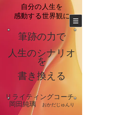
自分の人生を
感動する世界観に
筆跡の力で
​人生のシナリオ
を
書き換える
リライティングコーチ
岡
田純璃
おかだじゅ
んり