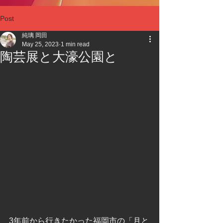
Post
純璃 岡田
May 25, 2023
1 min read
陶芸展と大濠公園と
3年前から行きたかった福岡市の「月と