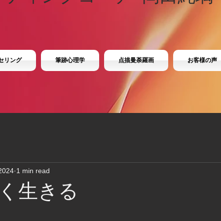
セリング
筆跡心理学
点描曼荼羅画
お客様の声
2024
1 min read
く生きる