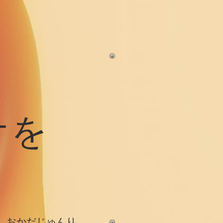
オを
おかだじゅ
んり