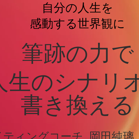
自分の人生を
感動する世界観に
筆跡の力で
​人生のシナリ
書き換える
イティングコーチ
岡
田純璃