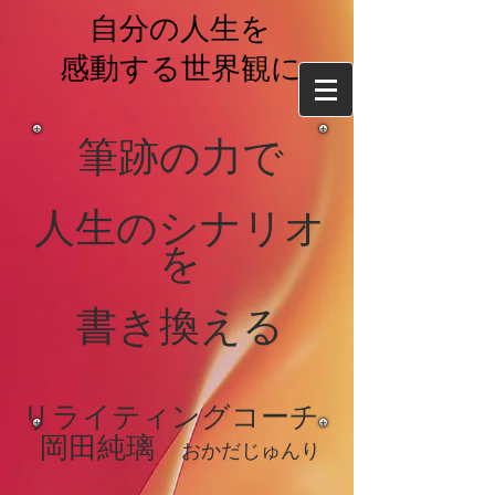
自分の人生を
感動する世界観に
筆跡の力で
​人生のシナリオ
を
書き換える
リライティングコーチ
岡
田純璃
おかだじゅ
んり