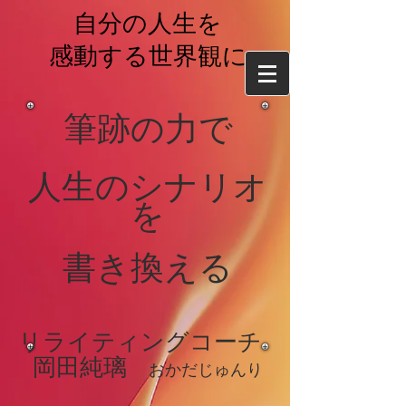
自分の人生を
感動する世界観に
筆跡の力で
​人生のシナリオ
を
書き換える
リライティングコーチ
岡
田純璃
おかだじゅ
んり