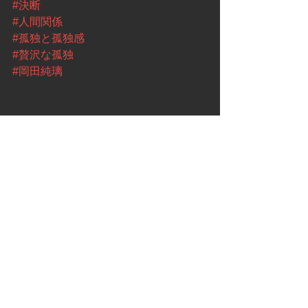
#決断
#人間関係
#孤独と孤独感
#贅沢な孤独
#岡田純璃
See All
Recent Posts