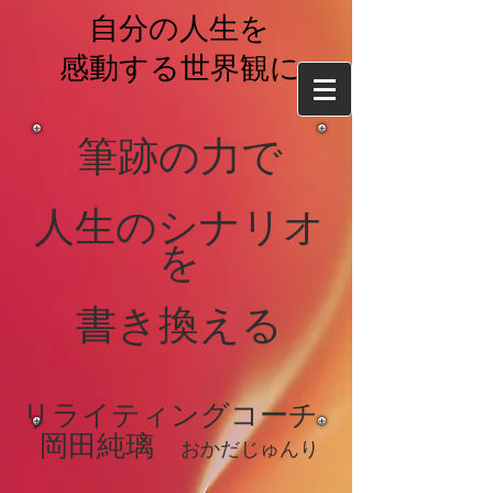
自分の人生を
感動する世界観に
筆跡の力で
​人生のシナリオ
を
書き換える
リライティングコーチ
岡
田純璃
おかだじゅ
んり