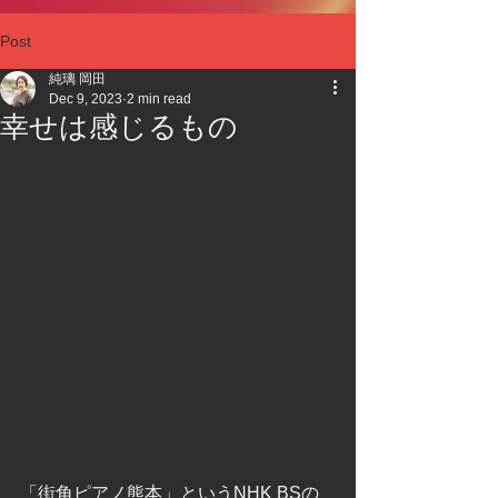
Post
純璃 岡田
Dec 9, 2023
2 min read
幸せは感じるもの
「街角ピアノ熊本」というNHK BSの