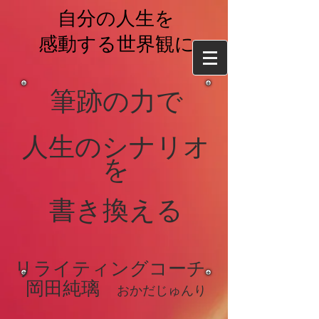
自分の人生を
感動する世界観に
筆跡の力で
​人生のシナリオ
を
書き換える
リライティングコーチ
岡
田純璃
おかだじゅ
んり