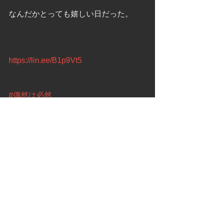
なんだかとっても嬉しい日だった。
https://lin.ee/B1p9Vt5
#偶然は必然
#出会いは必然
See All
Recent Posts