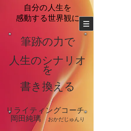
自分の人生を
感動する世界観に
筆跡の力で
​人生のシナリオ
を
書き換える
リライティングコーチ
岡
田純璃
おかだじゅ
んり