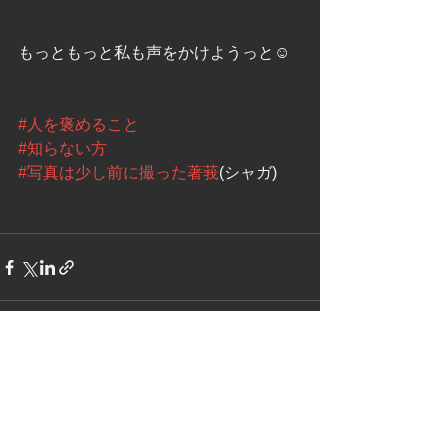
もっともっと私も声をかけようっと☺️
#人を褒めること
#知らない方
#写真は少し前に撮った著莪
(シャガ)
See All
Recent Posts